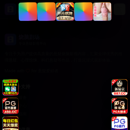
烧脑剧场
专业悬疑影视平台
首页
专注于为用户提供高质量的悬疑烧脑影视内容，汇聚全球优秀的推
理悬疑、心理惊悚、科幻悬疑等作品，打造沉浸式观影体验。
分类
Made with
for 悬疑爱好者
播放
服务支持
信息
客户服务
帮助中心
用户中心
用户指南
法律信息